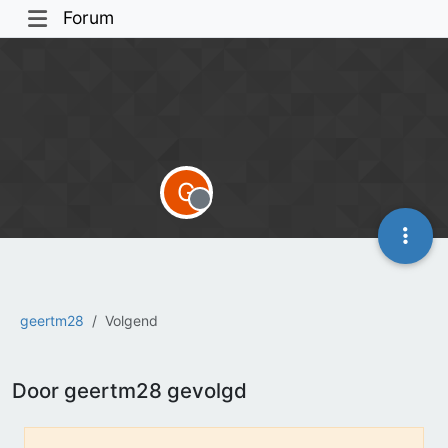
Forum
G
Offline
geertm28
Volgend
Door geertm28 gevolgd