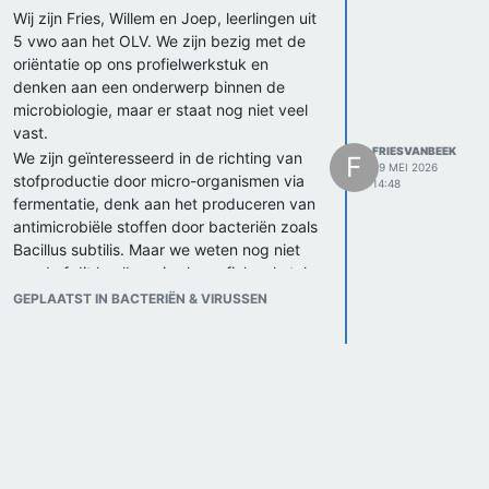
Wij zijn Fries, Willem en Joep, leerlingen uit
5 vwo aan het OLV. We zijn bezig met de
oriëntatie op ons profielwerkstuk en
denken aan een onderwerp binnen de
microbiologie, maar er staat nog niet veel
vast.
FRIESVANBEEK
We zijn geïnteresseerd in de richting van
F
29 MEI 2026
stofproductie door micro-organismen via
14:48
fermentatie, denk aan het produceren van
antimicrobiële stoffen door bacteriën zoals
Bacillus subtilis. Maar we weten nog niet
goed of dit haalbaar is als profielwerkstuk,
en welke kant we het beste op kunnen
GEPLAATST IN BACTERIËN & VIRUSSEN
gaan.
We zijn benieuwd wat jullie ervan vinden
en staan open voor suggesties.
Groeten,
Fries, Willem en Joep