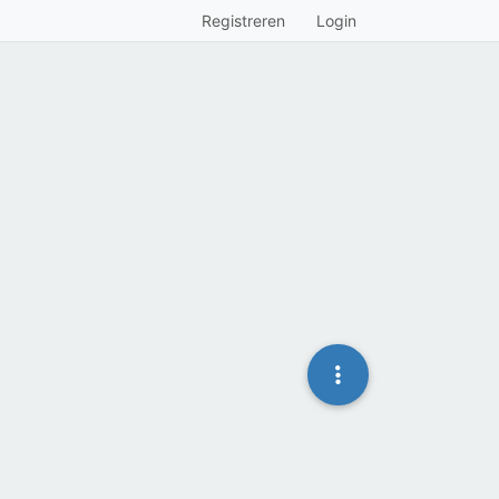
Registreren
Login