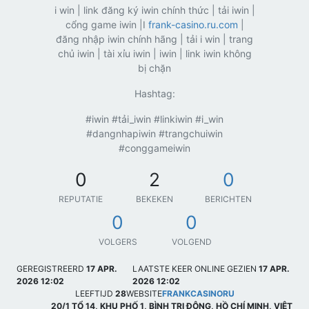
i win | link đăng ký iwin chính thức | tải iwin |
cổng game iwin |I
frank-casino.ru.com
|
đăng nhập iwin chính hãng | tải i win | trang
chủ iwin | tài xỉu iwin | iwin | link iwin không
bị chặn
Hashtag:
#iwin #tải_iwin #linkiwin #i_win
#dangnhapiwin #trangchuiwin
#conggameiwin
0
2
0
REPUTATIE
BEKEKEN
BERICHTEN
0
0
VOLGERS
VOLGEND
GEREGISTREERD
17 APR.
LAATSTE KEER ONLINE GEZIEN
17 APR.
2026 12:02
2026 12:02
LEEFTIJD
28
WEBSITE
FRANKCASINORU
20/1 TỔ 14, KHU PHỐ 1, BÌNH TRỊ ĐÔNG, HỒ CHÍ MINH, VIỆT