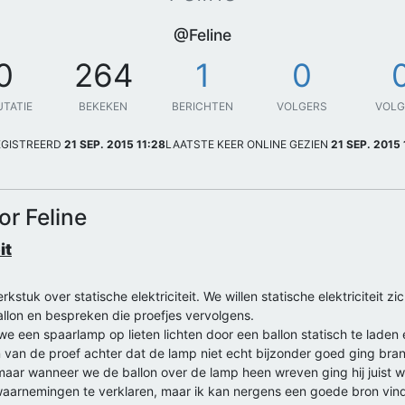
@Feline
0
264
1
0
UTATIE
BEKEKEN
BERICHTEN
VOLGERS
VOL
EGISTREERD
21 SEP. 2015 11:28
LAATSTE KEER ONLINE GEZIEN
21 SEP. 2015 
or Feline
it
kstuk over statische elektriciteit. We willen statische elektriciteit 
allon en bespreken die proefjes vervolgens.
een spaarlamp op lieten lichten door een ballon statisch te laden 
 van de proef achter dat de lamp niet echt bijzonder goed ging bran
 maar wanneer we de ballon over de lamp heen wreven ging hij juist
 waarnemingen te verklaren, maar ik kan nergens een goede bron vin