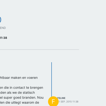
0
GEND
11:38
zichtbaar maken en voeren
en die in contact te brengen
den als we de statisch
 wel super goed branden. Nou
FELINE
F
21 SEP. 2015 11:38
den die uitlegt waarom de