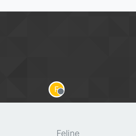
F
Offline
Feline