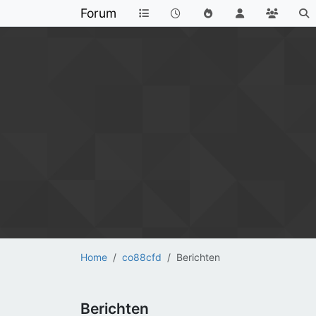
Forum
Home
co88cfd
Berichten
Berichten