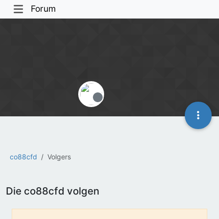
Forum
Offline
co88cfd
Volgers
Die co88cfd volgen