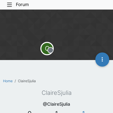
Forum
C
Offline
Home
ClaireSjulia
ClaireSjulia
@ClaireSjulia