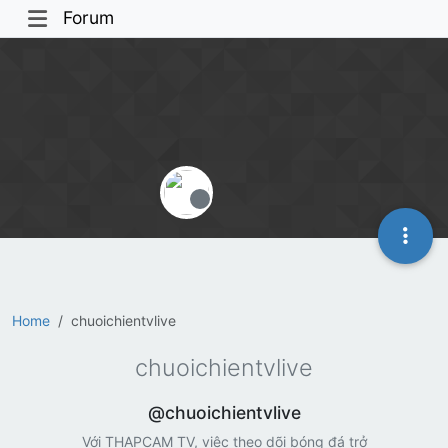
Forum
Offline
Home
chuoichientvlive
chuoichientvlive
@chuoichientvlive
Với THAPCAM TV, việc theo dõi bóng đá trở