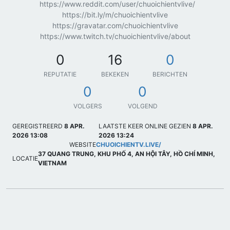
https://www.reddit.com/user/chuoichientvlive/
https://bit.ly/m/chuoichientvlive
https://gravatar.com/chuoichientvlive
https://www.twitch.tv/chuoichientvlive/about
0
16
0
REPUTATIE
BEKEKEN
BERICHTEN
0
0
VOLGERS
VOLGEND
GEREGISTREERD
8 APR.
LAATSTE KEER ONLINE GEZIEN
8 APR.
2026 13:08
2026 13:24
WEBSITE
CHUOICHIENTV.LIVE/
37 QUANG TRUNG, KHU PHỐ 4, AN HỘI TÂY, HỒ CHÍ MINH,
LOCATIE
VIETNAM