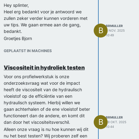
Hey splinter,
Heel erg bedankt voor je antwoord we
zullen zeker verder kunnen vorderen met
uw tips. We gaan ermee aan de gang,
BRMULLER
B
bedankt.
6 NOV. 2025
10:49
Groetjes Bjorn
GEPLAATST IN MACHINES
Viscositeit in hydroliek testen
Voor ons profielwerkstuk is onze
onderzoeksvraag wat voor de impact
heeft de viscositeit van de hydraulisch
vloeistof op de efficiëntie van een
hydraulisch systeem. Hierbij willen we
gaan achterhalen of de ene vloeistof beter
functioneert dan de andere, en komt dit
BRMULLER
B
dan door het viscositeitsverschil.
29 OKT. 2025
10:44
Alleen onze vraag is nu hoe kunnen wij dit
nu het best testen? Wij proberen zelf een