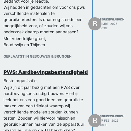
Bedankt voor je reactie.
Wij hadden in gedachten om voor ons pws
verschillende materialen te
gebruiken/testen. Is daar nog steeds een
BOUDEWIJNVDH
B
6 MRT. 2025
mogelijkheid voor, of zouden wij ons
08:02
onderzoek daarop moeten aanpassen?
Met vriendelijke groet,
Boudewijn en Thijmen
GEPLAATST IN GEBOUWEN & BRUGGEN
PWS: Aardbevingsbestendigheid
Beste organisatie,
Wij zijn dit jaar bezig met een PWS over
aardbevingsbestendig bouwen. Hierbij
leek het ons een goed idee om gebruik te
maken van een trilplaat waarop wij
verschillende modellen zouden kunnen
BOUDEWIJNVDH
testen. Zouden wij hiervoor misschien
B
27 FEB. 2025
gebruik kunnen maken van de apparatuur
13:03
waarover jullie op de TU beschikken?