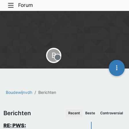
Forum
B
Offline
Boudewijnvdh
Berichten
Berichten
Recent
Beste
Controversial
RE: PWS: