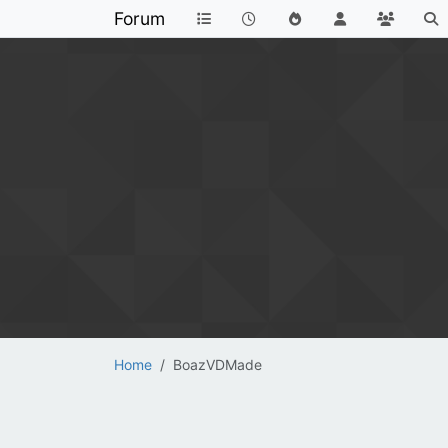
Forum
Home
BoazVDMade