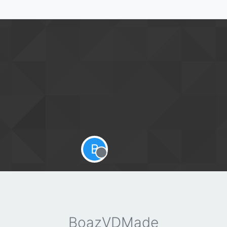
B
Offline
BoazVDMade