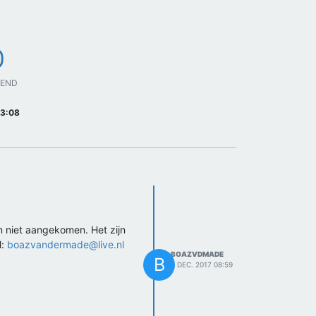
0
GEND
13:08
jn niet aangekomen. Het zijn
l:
boazvandermade@live.nl
BOAZVDMADE
B
4 DEC. 2017 08:59