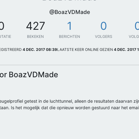
@BoazVDMade
0
427
1
0
UTATIE
BEKEKEN
BERICHTEN
VOLGERS
VOL
EGISTREERD
4 DEC. 2017 08:39
LAATSTE KEER ONLINE GEZIEN
4 DEC. 2017 
door BoazVDMade
gelprofiel getest in de luchttunnel, alleen de resultaten daarvan zi
taan. Is het mogelijk dat die opnieuw worden gestuurd naar het emai