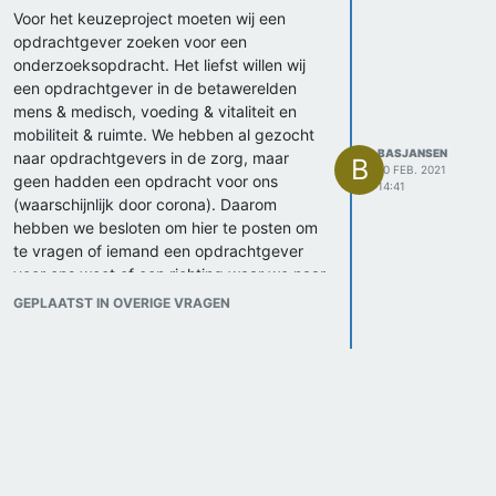
Voor het keuzeproject moeten wij een
opdrachtgever zoeken voor een
onderzoeksopdracht. Het liefst willen wij
een opdrachtgever in de betawerelden
mens & medisch, voeding & vitaliteit en
mobiliteit & ruimte. We hebben al gezocht
BASJANSEN
naar opdrachtgevers in de zorg, maar
B
10 FEB. 2021
geen hadden een opdracht voor ons
14:41
(waarschijnlijk door corona). Daarom
hebben we besloten om hier te posten om
te vragen of iemand een opdrachtgever
voor ons weet of een richting waar we naar
kunnen zoeken.
GEPLAATST IN OVERIGE VRAGEN
mvg,
Bas Jansen