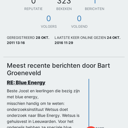
0
323
1
REPUTATIE
BEKEKEN
BERICHTEN
0
0
VOLGERS
VOLGEND
GEREGISTREERD
28 OKT.
LAATSTE KEER ONLINE GEZIEN
24 OKT.
2011 13:16
2016 11:29
Meest recente berichten door Bart
Groeneveld
RE: Blue Energy
Beste Joost en leerlingen die bezig zijn
met blue energy,
misschien handig om te weten:
onderzoeksinstituut Wetsus doet
onderzoek naar Blue Energy. Wetsus is
gehuisvest in Leeuwarden. Voor het
onderwijs hebben ze speciale blue