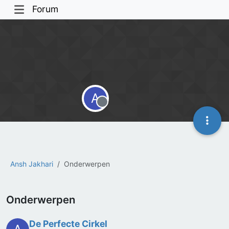
Forum
A
Offline
Ansh Jakhari
Onderwerpen
Onderwerpen
De Perfecte Cirkel