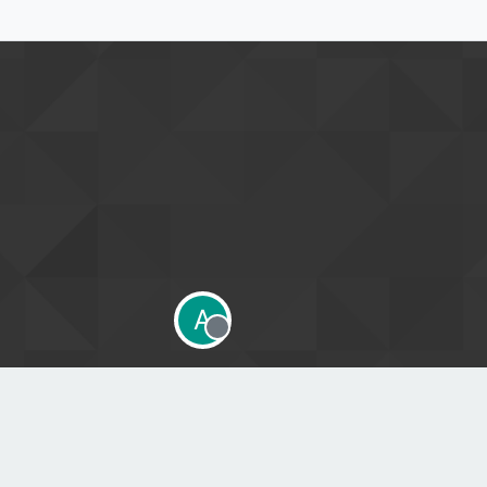
A
Offline