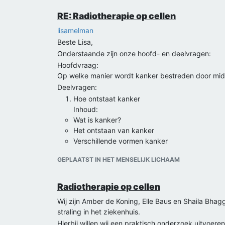
RE: Radiotherapie op cellen
lisamelman
Beste Lisa,
Onderstaande zijn onze hoofd- en deelvragen:
Hoofdvraag:
Op welke manier wordt kanker bestreden door mid
Deelvragen:
Hoe ontstaat kanker
Inhoud:
Wat is kanker?
Het ontstaan van kanker
Verschillende vormen kanker
Welke stralingen worden er toegepast bij het 
GEPLAATST IN HET MENSELIJK LICHAAM
Inhoud:
Bestraling van kanker interview met radiother
Wat is straling?
Radiotherapie op cellen
bestralingen van verschillende soorten kanker
Wij zijn Amber de Koning, Elle Baus en Shaila Bha
Wat is de werking van straling op cellen?
straling in het ziekenhuis.
Inhoud:
Hierbij willen wij een praktisch onderzoek uitvoere