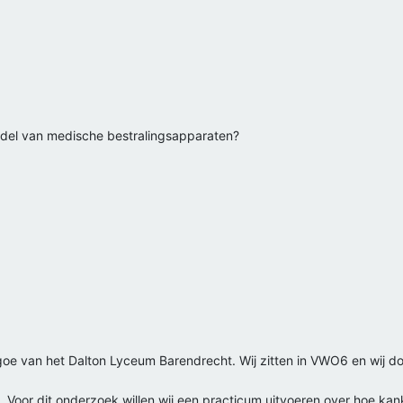
del van medische bestralingsapparaten?
bestrijden van verschillende vormen van kanker?
apeut
ggoe van het Dalton Lyceum Barendrecht. Wij zitten in VWO6 en wij d
n. Voor dit onderzoek willen wij een practicum uitvoeren over hoe kan