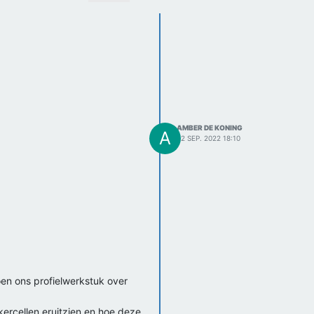
AMBER DE KONING
A
22 SEP. 2022 18:10
oen ons profielwerkstuk over
kercellen eruitzien en hoe deze