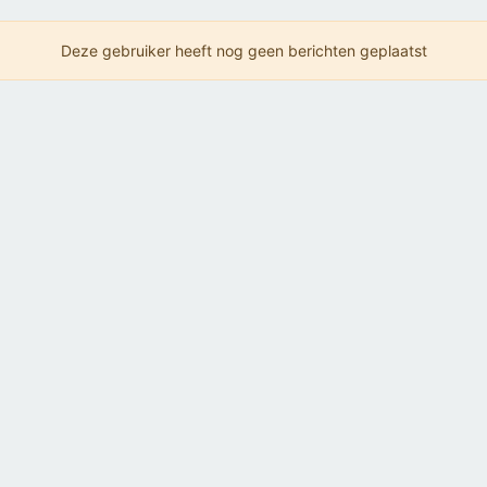
Deze gebruiker heeft nog geen berichten geplaatst