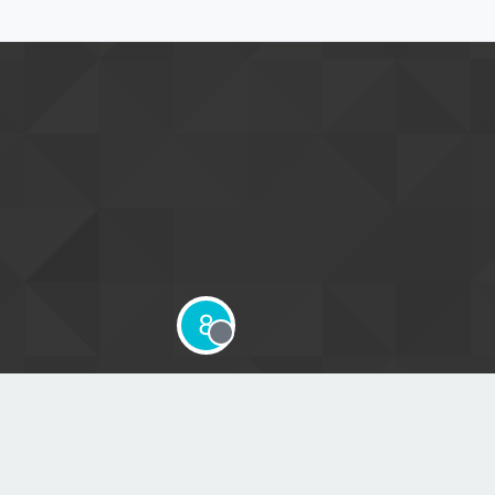
8
Offline