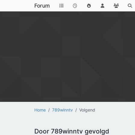
Forum
Home
789winntv
Volgend
Door 789winntv gevolgd