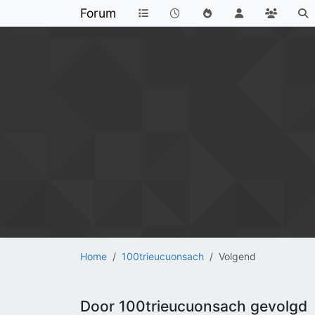
Forum
Home
100trieucuonsach
Volgend
Door 100trieucuonsach gevolgd