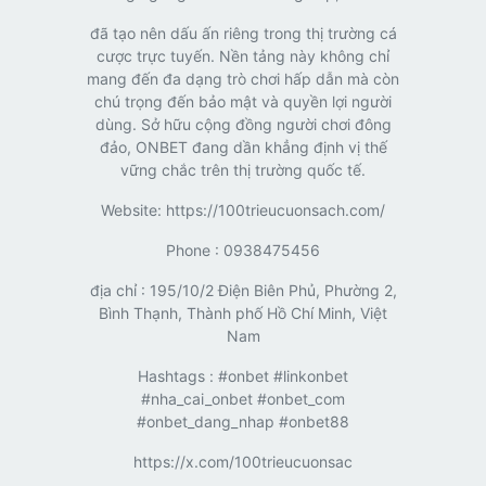
đã tạo nên dấu ấn riêng trong thị trường cá
cược trực tuyến. Nền tảng này không chỉ
mang đến đa dạng trò chơi hấp dẫn mà còn
chú trọng đến bảo mật và quyền lợi người
dùng. Sở hữu cộng đồng người chơi đông
đảo, ONBET đang dần khẳng định vị thế
vững chắc trên thị trường quốc tế.
Website: https://100trieucuonsach.com/
Phone : 0938475456
địa chỉ : 195/10/2 Điện Biên Phủ, Phường 2,
Bình Thạnh, Thành phố Hồ Chí Minh, Việt
Nam
Hashtags : #onbet #linkonbet
#nha_cai_onbet #onbet_com
#onbet_dang_nhap #onbet88
https://x.com/100trieucuonsac