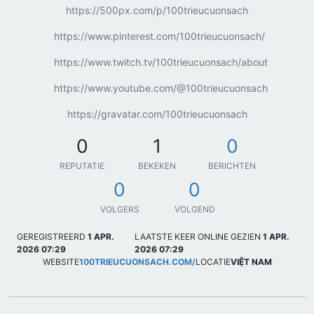
https://500px.com/p/100trieucuonsach
https://www.pinterest.com/100trieucuonsach/
https://www.twitch.tv/100trieucuonsach/about
https://www.youtube.com/@100trieucuonsach
https://gravatar.com/100trieucuonsach
0
1
0
REPUTATIE
BEKEKEN
BERICHTEN
0
0
VOLGERS
VOLGEND
GEREGISTREERD
1 APR.
LAATSTE KEER ONLINE GEZIEN
1 APR.
2026 07:29
2026 07:29
WEBSITE
100TRIEUCUONSACH.COM/
LOCATIE
VIỆT NAM