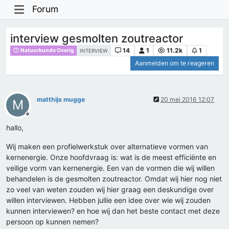
Forum
interview gesmolten zoutreactor
14
1
11.2k
1
Natuurkunde Overig
INTERVIEW
Aanmelden om te reageren
matthijs mugge
20 mei 2016 12:07
M
Offline
hallo,
Wij maken een profielwerkstuk over alternatieve vormen van
kernenergie. Onze hoofdvraag is: wat is de meest efficiënte en
veilige vorm van kernenergie. Een van de vormen die wij willen
behandelen is de gesmolten zoutreactor. Omdat wij hier nog niet
zo veel van weten zouden wij hier graag een deskundige over
willen interviewen. Hebben jullie een idee over wie wij zouden
kunnen interviewen? en hoe wij dan het beste contact met deze
persoon op kunnen nemen?