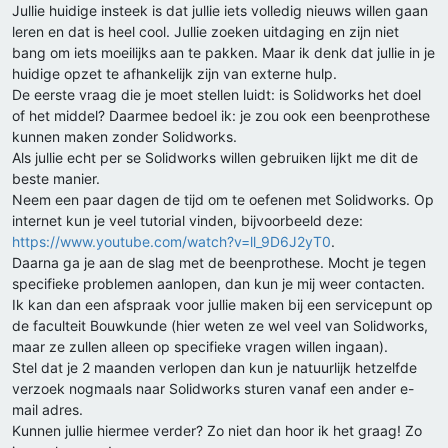
Jullie huidige insteek is dat jullie iets volledig nieuws willen gaan
leren en dat is heel cool. Jullie zoeken uitdaging en zijn niet
bang om iets moeilijks aan te pakken. Maar ik denk dat jullie in je
huidige opzet te afhankelijk zijn van externe hulp.
De eerste vraag die je moet stellen luidt: is Solidworks het doel
of het middel? Daarmee bedoel ik: je zou ook een beenprothese
kunnen maken zonder Solidworks.
Als jullie echt per se Solidworks willen gebruiken lijkt me dit de
beste manier.
Neem een paar dagen de tijd om te oefenen met Solidworks. Op
internet kun je veel tutorial vinden, bijvoorbeeld deze:
https://www.youtube.com/watch?v=ll_9D6J2yT0
.
Daarna ga je aan de slag met de beenprothese. Mocht je tegen
specifieke problemen aanlopen, dan kun je mij weer contacten.
Ik kan dan een afspraak voor jullie maken bij een servicepunt op
de faculteit Bouwkunde (hier weten ze wel veel van Solidworks,
maar ze zullen alleen op specifieke vragen willen ingaan).
Stel dat je 2 maanden verlopen dan kun je natuurlijk hetzelfde
verzoek nogmaals naar Solidworks sturen vanaf een ander e-
mail adres.
Kunnen jullie hiermee verder? Zo niet dan hoor ik het graag! Zo