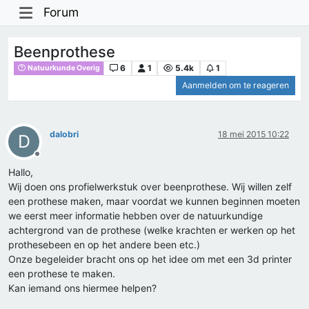
Forum
Beenprothese
6
1
5.4k
1
Natuurkunde Overig
Aanmelden om te reageren
dalobri
18 mei 2015 10:22
D
Offline
Hallo,
Wij doen ons profielwerkstuk over beenprothese. Wij willen zelf
een prothese maken, maar voordat we kunnen beginnen moeten
we eerst meer informatie hebben over de natuurkundige
achtergrond van de prothese (welke krachten er werken op het
prothesebeen en op het andere been etc.)
Onze begeleider bracht ons op het idee om met een 3d printer
een prothese te maken.
Kan iemand ons hiermee helpen?