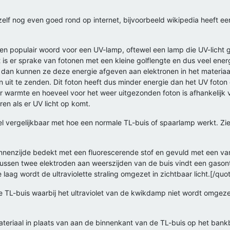
zelf nog even goed rond op internet, bijvoorbeeld wikipedia heeft ee
een populair woord voor een UV-lamp, oftewel een lamp die UV-licht ge
t is er sprake van fotonen met een kleine golflengte en dus veel ener
, dan kunnen ze deze energie afgeven aan elektronen in het materia
uit te zenden. Dit foton heeft dus minder energie dan het UV foton 
or warmte en hoeveel voor het weer uitgezonden foton is afhankelijk 
ren als er UV licht op komt.
 heel vergelijkbaar met hoe een normale TL-buis of spaarlamp werkt. Z
innenzijde bedekt met een fluorescerende stof en gevuld met een va
ussen twee elektroden aan weerszijden van de buis vindt een gasont
 laag wordt de ultraviolette straling omgezet in zichtbaar licht.[/quo
ne TL-buis waarbij het ultraviolet van de kwikdamp niet wordt omgeze
materiaal in plaats van aan de binnenkant van de TL-buis op het bankb