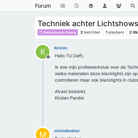
Forum
Techniek achter Lichtshow
2
berichten
1
plaatsers
2.8k
Natuurkunde Overig
Kirsten
K
Hallo TU Delft,
Offline
Ik doe mijn profielwerkstuk over de Techn
welke materialen deze blacklights zijn op
controlleren maar ook blacklights in clubs
Alvast bedankt,
Kirsten Pander
michielbakker
M