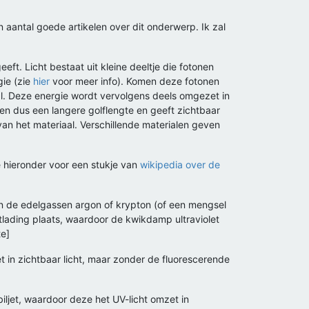
n aantal goede artikelen over dit onderwerp. Ik zal
eft. Licht bestaat uit kleine deeltje die fotonen
gie (zie
hier
voor meer info). Komen deze fotonen
al. Deze energie wordt vervolgens deels omgezet in
en dus een langere golflengte en geeft zichtbaar
van het materiaal. Verschillende materialen geven
ie hieronder voor een stukje van
wikipedia over de
n de edelgassen argon of krypton (of een mengsel
lading plaats, waardoor de kwikdamp ultraviolet
te]
t in zichtbaar licht, maar zonder de fluorescerende
iljet, waardoor deze het UV-licht omzet in