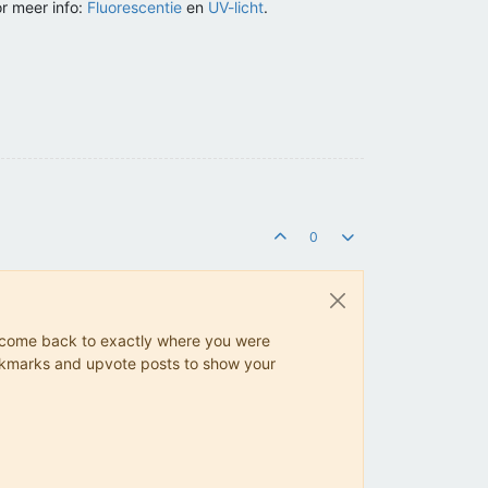
or meer info:
Fluorescentie
en
UV-licht
.
0
ys come back to exactly where you were
 bookmarks and upvote posts to show your