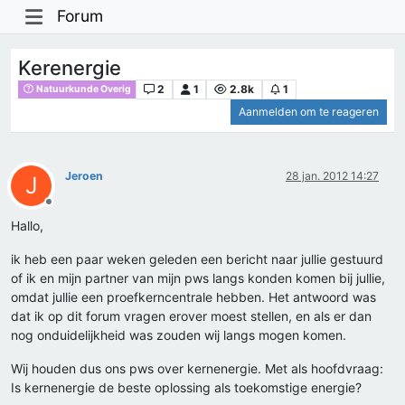
Forum
Kerenergie
2
1
2.8k
1
Natuurkunde Overig
Aanmelden om te reageren
Jeroen
28 jan. 2012 14:27
J
Offline
Hallo,
ik heb een paar weken geleden een bericht naar jullie gestuurd
of ik en mijn partner van mijn pws langs konden komen bij jullie,
omdat jullie een proefkerncentrale hebben. Het antwoord was
dat ik op dit forum vragen erover moest stellen, en als er dan
nog onduidelijkheid was zouden wij langs mogen komen.
Wij houden dus ons pws over kernenergie. Met als hoofdvraag:
Is kernenergie de beste oplossing als toekomstige energie?