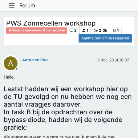
Forum
PWS Zonnecellen workshop
2
1
2.0k
1
Energie opwekking & zonnecellen
Aanmelden om te reageren
Anton en Roel
9 dec. 2014 16:07
A
Offline
Hallo,
Laatst hadden wij een workshop hier op
de TU gevolgd en nu hebben we nog een
aantal vraagjes daarover.
In task B bij de opdrachten over de
bypass diode, hadden wij de volgende
grafiek:
We snappen alleen die rare curve niet, kunnen jullie dat