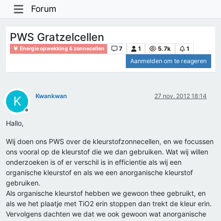
Forum
PWS Gratzelcellen
7
1
5.7k
1
Energie opwekking & zonnecellen
Aanmelden om te reageren
Kwankwan
27 nov. 2012 18:14
K
Offline
Hallo,
Wij doen ons PWS over de kleurstofzonnecellen, en we focussen
ons vooral op de kleurstof die we dan gebruiken. Wat wij willen
onderzoeken is of er verschil is in efficientie als wij een
organische kleurstof en als we een anorganische kleurstof
gebruiken.
Als organische kleurstof hebben we gewoon thee gebruikt, en
als we het plaatje met TiO2 erin stoppen dan trekt de kleur erin.
Vervolgens dachten we dat we ook gewoon wat anorganische