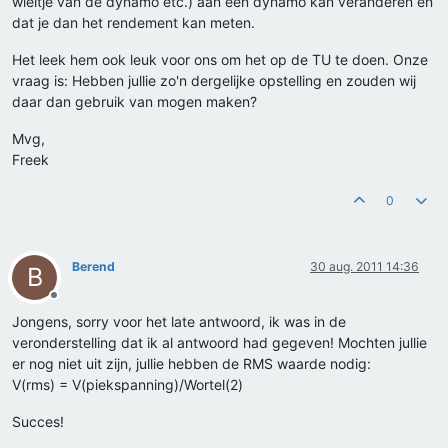
wieltje van de dynamo etc.) aan een dynamo kan veranderen en
dat je dan het rendement kan meten.
Het leek hem ook leuk voor ons om het op de TU te doen. Onze
vraag is: Hebben jullie zo'n dergelijke opstelling en zouden wij
daar dan gebruik van mogen maken?
Mvg,
Freek
0
Berend
30 aug. 2011 14:36
B
Offline
Jongens, sorry voor het late antwoord, ik was in de
veronderstelling dat ik al antwoord had gegeven! Mochten jullie
er nog niet uit zijn, jullie hebben de RMS waarde nodig:
V(rms) = V(piekspanning)/Wortel(2)
Succes!