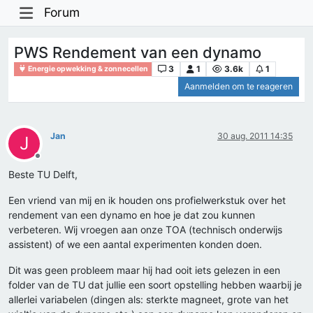
Forum
PWS Rendement van een dynamo
3
1
3.6k
1
Energie opwekking & zonnecellen
Aanmelden om te reageren
Jan
30 aug. 2011 14:35
J
Offline
Beste TU Delft,
Een vriend van mij en ik houden ons profielwerkstuk over het
rendement van een dynamo en hoe je dat zou kunnen
verbeteren. Wij vroegen aan onze TOA (technisch onderwijs
assistent) of we een aantal experimenten konden doen.
Dit was geen probleem maar hij had ooit iets gelezen in een
folder van de TU dat jullie een soort opstelling hebben waarbij je
allerlei variabelen (dingen als: sterkte magneet, grote van het