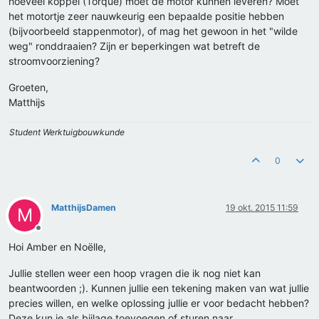
hoeveel koppel (Torque) moet de motor kunnen leveren? Moet
het motortje zeer nauwkeurig een bepaalde positie hebben
(bijvoorbeeld stappenmotor), of mag het gewoon in het "wilde
weg" ronddraaien? Zijn er beperkingen wat betreft de
stroomvoorziening?
Groeten,
Matthijs
Student Werktuigbouwkunde
0
MatthijsDamen
19 okt. 2015 11:59
M
Offline
Hoi Amber en Noëlle,
Jullie stellen weer een hoop vragen die ik nog niet kan
beantwoorden ;). Kunnen jullie een tekening maken van wat jullie
precies willen, en welke oplossing jullie er voor bedacht hebben?
Deze kun je als bijlage toevoegen of sturen naar