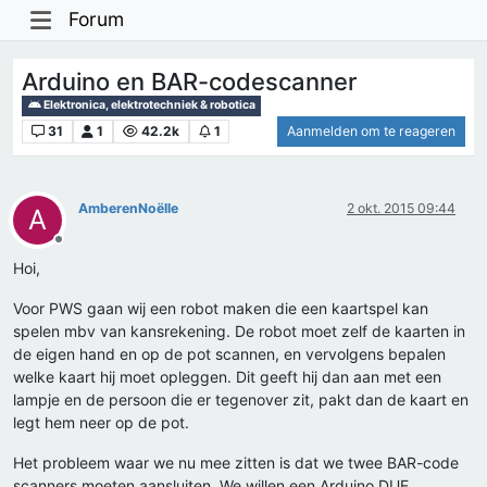
Forum
Arduino en BAR-codescanner
Elektronica, elektrotechniek & robotica
31
1
42.2k
1
Aanmelden om te reageren
AmberenNoëlle
2 okt. 2015 09:44
A
Offline
Hoi,
Voor PWS gaan wij een robot maken die een kaartspel kan
spelen mbv van kansrekening. De robot moet zelf de kaarten in
de eigen hand en op de pot scannen, en vervolgens bepalen
welke kaart hij moet opleggen. Dit geeft hij dan aan met een
lampje en de persoon die er tegenover zit, pakt dan de kaart en
legt hem neer op de pot.
Het probleem waar we nu mee zitten is dat we twee BAR-code
scanners moeten aansluiten. We willen een Arduino DUE