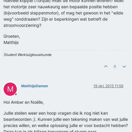
hoeveel koppel (Torque) moet de motor kunnen leveren? Moet
het motortje zeer nauwkeurig een bepaalde positie hebben
(bijvoorbeeld stappenmotor), of mag het gewoon in het "wilde
weg" ronddraaien? Zijn er beperkingen wat betreft de
stroomvoorziening?
Groeten,
Matthijs
Student Werktuigbouwkunde
0
MatthijsDamen
19 okt. 2015 11:59
M
Offline
Hoi Amber en Noëlle,
Jullie stellen weer een hoop vragen die ik nog niet kan
beantwoorden ;). Kunnen jullie een tekening maken van wat jullie
precies willen, en welke oplossing jullie er voor bedacht hebben?
Deze kun je als bijlage toevoegen of sturen naar