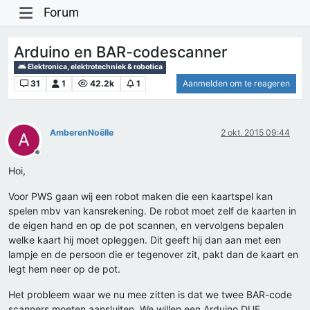
Forum
Arduino en BAR-codescanner
Elektronica, elektrotechniek & robotica
31
1
42.2k
1
Aanmelden om te reageren
AmberenNoëlle
2 okt. 2015 09:44
A
Offline
Hoi,
Voor PWS gaan wij een robot maken die een kaartspel kan
spelen mbv van kansrekening. De robot moet zelf de kaarten in
de eigen hand en op de pot scannen, en vervolgens bepalen
welke kaart hij moet opleggen. Dit geeft hij dan aan met een
lampje en de persoon die er tegenover zit, pakt dan de kaart en
legt hem neer op de pot.
Het probleem waar we nu mee zitten is dat we twee BAR-code
scanners moeten aansluiten. We willen een Arduino DUE