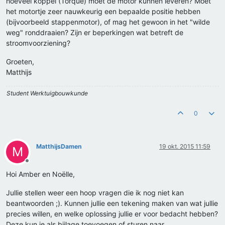
hoeveel koppel (Torque) moet de motor kunnen leveren? Moet
het motortje zeer nauwkeurig een bepaalde positie hebben
(bijvoorbeeld stappenmotor), of mag het gewoon in het "wilde
weg" ronddraaien? Zijn er beperkingen wat betreft de
stroomvoorziening?
Groeten,
Matthijs
Student Werktuigbouwkunde
0
MatthijsDamen
19 okt. 2015 11:59
M
Offline
Hoi Amber en Noëlle,
Jullie stellen weer een hoop vragen die ik nog niet kan
beantwoorden ;). Kunnen jullie een tekening maken van wat jullie
precies willen, en welke oplossing jullie er voor bedacht hebben?
Deze kun je als bijlage toevoegen of sturen naar