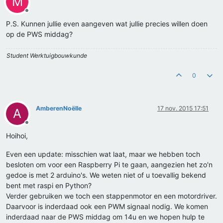
M
Offline
P.S. Kunnen jullie even aangeven wat jullie precies willen doen
op de PWS middag?
Student Werktuigbouwkunde
0
AmberenNoëlle
17 nov. 2015 17:51
A
Offline
Hoihoi,
Even een update: misschien wat laat, maar we hebben toch
besloten om voor een Raspberry Pi te gaan, aangezien het zo'n
gedoe is met 2 arduino's. We weten niet of u toevallig bekend
bent met raspi en Python?
Verder gebruiken we toch een stappenmotor en een motordriver.
Daarvoor is inderdaad ook een PWM signaal nodig. We komen
inderdaad naar de PWS middag om 14u en we hopen hulp te