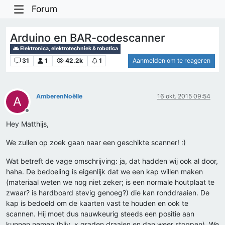
Forum
Arduino en BAR-codescanner
Elektronica, elektrotechniek & robotica
31
1
42.2k
1
Aanmelden om te reageren
AmberenNoëlle
16 okt. 2015 09:54
A
Offline
Hey Matthijs,
We zullen op zoek gaan naar een geschikte scanner! :)
Wat betreft de vage omschrijving: ja, dat hadden wij ook al door,
haha. De bedoeling is eigenlijk dat we een kap willen maken
(materiaal weten we nog niet zeker; is een normale houtplaat te
zwaar? is hardboard stevig genoeg?) die kan ronddraaien. De
kap is bedoeld om de kaarten vast te houden en ook te
scannen. Hij moet dus nauwkeurig steeds een positie aan
kunnen nemen (bijv. x graden draaien en dan weer stoppen). We