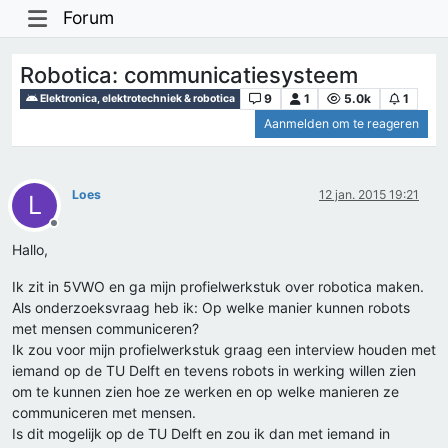
Forum
Robotica: communicatiesysteem
9
1
5.0k
1
Elektronica, elektrotechniek & robotica
Aanmelden om te reageren
Loes
12 jan. 2015 19:21
L
Offline
Hallo,
Ik zit in 5VWO en ga mijn profielwerkstuk over robotica maken.
Als onderzoeksvraag heb ik: Op welke manier kunnen robots
met mensen communiceren?
Ik zou voor mijn profielwerkstuk graag een interview houden met
iemand op de TU Delft en tevens robots in werking willen zien
om te kunnen zien hoe ze werken en op welke manieren ze
communiceren met mensen.
Is dit mogelijk op de TU Delft en zou ik dan met iemand in