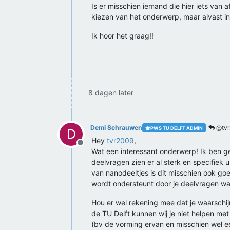
Is er misschien iemand die hier iets van 
kiezen van het onderwerp, maar alvast i
Ik hoor het graag!!
8 dagen later
Demi Schrauwen
@tvr
PWS TU DELFT ADMIN
D
Hey
tvr2009
,
Offline
Wat een interessant onderwerp! Ik ben g
deelvragen zien er al sterk en specifiek 
van nanodeeltjes is dit misschien ook go
wordt ondersteunt door je deelvragen wa
Hou er wel rekening mee dat je waarschij
de TU Delft kunnen wij je niet helpen me
(bv de vorming ervan en misschien wel ee