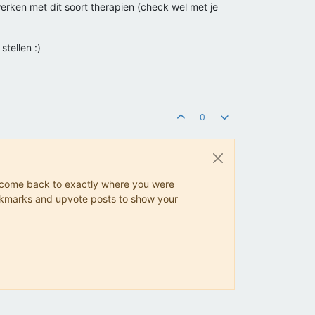
werken met dit soort therapien (check wel met je
tellen :)
0
ys come back to exactly where you were
 bookmarks and upvote posts to show your