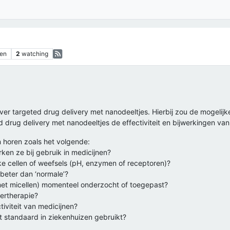
en
2
watching
er targeted drug delivery met nanodeeltjes. Hierbij zou de mogelijke
d drug delivery met nanodeeltjes de effectiviteit en bijwerkingen va
 horen zoals het volgende:
ken ze bij gebruik in medicijnen?
ke cellen of weefsels (pH, enzymen of receptoren)?
beter dan ‘normale’?
met micellen) momenteel onderzocht of toegepast?
kertherapie?
tiviteit van medicijnen?
 standaard in ziekenhuizen gebruikt?