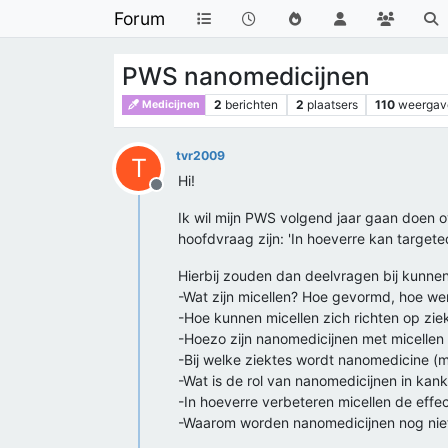
Forum
PWS nanomedicijnen
2
berichten
2
plaatsers
110
weergav
Medicijnen
tvr2009
T
Hi!
Offline
Ik wil mijn PWS volgend jaar gaan doen ov
hoofdvraag zijn: 'In hoeverre kan targete
Hierbij zouden dan deelvragen bij kunnen
-Wat zijn micellen? Hoe gevormd, hoe wer
-Hoe kunnen micellen zich richten op zie
-Hoezo zijn nanomedicijnen met micellen 
-Bij welke ziektes wordt nanomedicine (
-Wat is de rol van nanomedicijnen in kan
-In hoeverre verbeteren micellen de effec
-Waarom worden nanomedicijnen nog niet