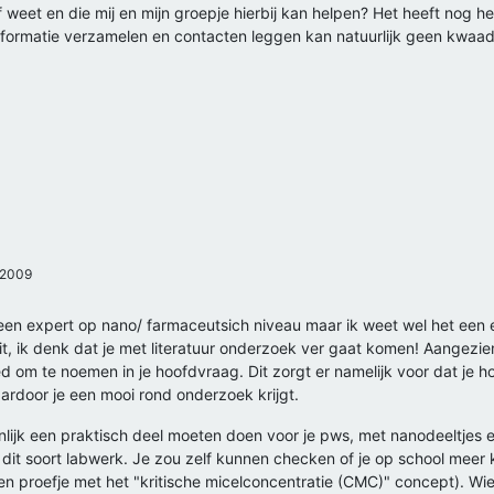
af weet en die mij en mijn groepje hierbij kan helpen? Het heeft nog
nformatie verzamelen en contacten leggen kan natuurlijk geen kwaad
2009
een expert op nano/ farmaceutsich niveau maar ik weet wel het een 
uit, ik denk dat je met literatuur onderzoek ver gaat komen! Aangezien
ed om te noemen in je hoofdvraag. Dit zorgt er namelijk voor dat je
ardoor je een mooi rond onderzoek krijgt.
nlijk een praktisch deel moeten doen voor je pws, met nanodeeltjes e
t dit soort labwerk. Je zou zelf kunnen checken of je op school meer
n proefje met het "kritische micelconcentratie (CMC)" concept). Wie 