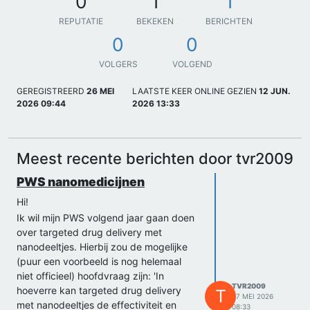
0
1
1
REPUTATIE
BEKEKEN
BERICHTEN
0
0
VOLGERS
VOLGEND
GEREGISTREERD
26 MEI
LAATSTE KEER ONLINE GEZIEN
12 JUN.
2026 09:44
2026 13:33
Meest recente berichten door tvr2009
PWS nanomedicijnen
Hi!
Ik wil mijn PWS volgend jaar gaan doen
over targeted drug delivery met
nanodeeltjes. Hierbij zou de mogelijke
(puur een voorbeeld is nog helemaal
niet officieel) hoofdvraag zijn: 'In
TVR2009
hoeverre kan targeted drug delivery
T
27 MEI 2026
met nanodeeltjes de effectiviteit en
08:33