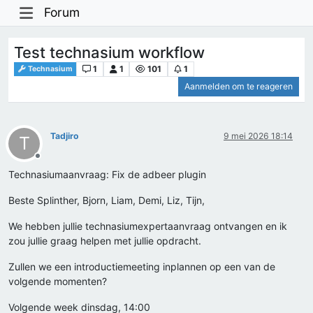
Forum
Test technasium workflow
1
1
101
1
Technasium
Aanmelden om te reageren
Tadjiro
9 mei 2026 18:14
T
Offline
Technasiumaanvraag: Fix de adbeer plugin
Beste Splinther, Bjorn, Liam, Demi, Liz, Tijn,
We hebben jullie technasiumexpertaanvraag ontvangen en ik
zou jullie graag helpen met jullie opdracht.
Zullen we een introductiemeeting inplannen op een van de
volgende momenten?
Volgende week dinsdag, 14:00