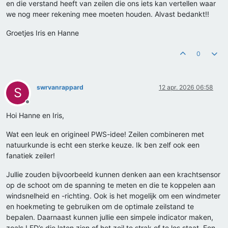
en die verstand heeft van zeilen die ons iets kan vertellen waar
we nog meer rekening mee moeten houden. Alvast bedankt!!
Groetjes Iris en Hanne
0
swrvanrappard
12 apr. 2026 06:58
S
Offline
Hoi Hanne en Iris,
Wat een leuk en origineel PWS-idee! Zeilen combineren met
natuurkunde is echt een sterke keuze. Ik ben zelf ook een
fanatiek zeiler!
Jullie zouden bijvoorbeeld kunnen denken aan een krachtsensor
op de schoot om de spanning te meten en die te koppelen aan
windsnelheid en -richting. Ook is het mogelijk om een windmeter
en hoekmeting te gebruiken om de optimale zeilstand te
bepalen. Daarnaast kunnen jullie een simpele indicator maken,
zoals LED’s die laten zien of het zeil te strak of te los staat. Een