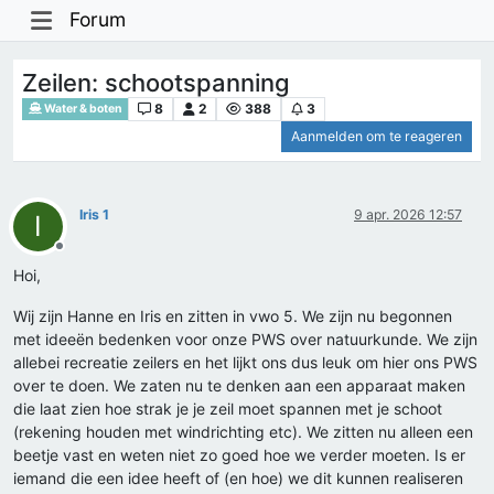
Forum
Zeilen: schootspanning
8
2
388
3
Water & boten
Aanmelden om te reageren
Iris 1
9 apr. 2026 12:57
I
Offline
Hoi,
Wij zijn Hanne en Iris en zitten in vwo 5. We zijn nu begonnen
met ideeën bedenken voor onze PWS over natuurkunde. We zijn
allebei recreatie zeilers en het lijkt ons dus leuk om hier ons PWS
over te doen. We zaten nu te denken aan een apparaat maken
die laat zien hoe strak je je zeil moet spannen met je schoot
(rekening houden met windrichting etc). We zitten nu alleen een
beetje vast en weten niet zo goed hoe we verder moeten. Is er
iemand die een idee heeft of (en hoe) we dit kunnen realiseren