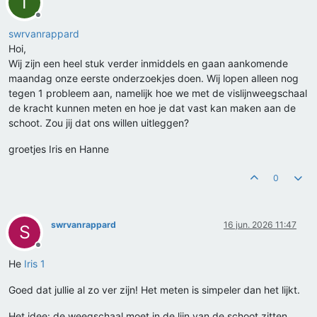
I
Offline
swrvanrappard
Hoi,
Wij zijn een heel stuk verder inmiddels en gaan aankomende
maandag onze eerste onderzoekjes doen. Wij lopen alleen nog
tegen 1 probleem aan, namelijk hoe we met de vislijnweegschaal
de kracht kunnen meten en hoe je dat vast kan maken aan de
schoot. Zou jij dat ons willen uitleggen?
groetjes Iris en Hanne
0
swrvanrappard
16 jun. 2026 11:47
S
Offline
He
Iris 1
Goed dat jullie al zo ver zijn! Het meten is simpeler dan het lijkt.
Het idee: de weegschaal moet in de lijn van de schoot zitten,