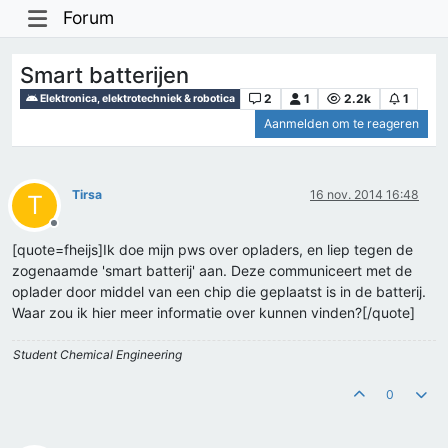
Forum
Smart batterijen
2
1
2.2k
1
Elektronica, elektrotechniek & robotica
Aanmelden om te reageren
Tirsa
16 nov. 2014 16:48
T
Offline
[quote=fheijs]Ik doe mijn pws over opladers, en liep tegen de
zogenaamde 'smart batterij' aan. Deze communiceert met de
oplader door middel van een chip die geplaatst is in de batterij.
Waar zou ik hier meer informatie over kunnen vinden?[/quote]
Student Chemical Engineering
0