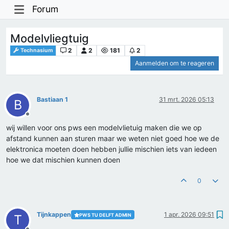
Forum
Modelvliegtuig
2
2
181
2
Technasium
Aanmelden om te reageren
Bastiaan 1
31 mrt. 2026 05:13
B
Offline
wij willen voor ons pws een modelvlietuig maken die we op
afstand kunnen aan sturen maar we weten niet goed hoe we de
elektronica moeten doen hebben jullie mischien iets van iedeen
hoe we dat mischien kunnen doen
0
Tijnkappen
1 apr. 2026 09:51
PWS TU DELFT ADMIN
T