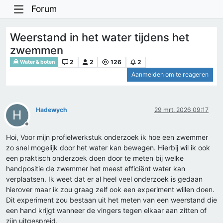
Forum
Weerstand in het water tijdens het
zwemmen
2
2
126
2
Water & boten
Aanmelden om te reageren
Hadewych
29 mrt. 2026 09:17
H
Offline
Hoi, Voor mijn profielwerkstuk onderzoek ik hoe een zwemmer
zo snel mogelijk door het water kan bewegen. Hierbij wil ik ook
een praktisch onderzoek doen door te meten bij welke
handpositie de zwemmer het meest efficiënt water kan
verplaatsen. Ik weet dat er al heel veel onderzoek is gedaan
hierover maar ik zou graag zelf ook een experiment willen doen.
Dit experiment zou bestaan uit het meten van een weerstand die
een hand krijgt wanneer de vingers tegen elkaar aan zitten of
zijn uitgespreid.