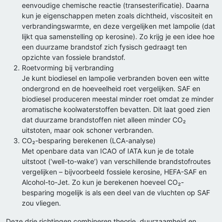
eenvoudige chemische reactie (transesterificatie). Daarna
kun je eigenschappen meten zoals dichtheid, viscositeit en
verbrandingswarmte, en deze vergelijken met lampolie (dat
lijkt qua samenstelling op kerosine). Zo krijg je een idee hoe
een duurzame brandstof zich fysisch gedraagt ten
opzichte van fossiele brandstof.
Roetvorming bij verbranding
Je kunt biodiesel en lampolie verbranden boven een witte
ondergrond en de hoeveelheid roet vergelijken. SAF en
biodiesel produceren meestal minder roet omdat ze minder
aromatische koolwaterstoffen bevatten. Dit laat goed zien
dat duurzame brandstoffen niet alleen minder CO₂
uitstoten, maar ook schoner verbranden.
CO₂-besparing berekenen (LCA-analyse)
Met openbare data van ICAO of IATA kun je de totale
uitstoot (‘well-to-wake’) van verschillende brandstofroutes
vergelijken – bijvoorbeeld fossiele kerosine, HEFA-SAF en
Alcohol-to-Jet. Zo kun je berekenen hoeveel CO₂-
besparing mogelijk is als een deel van de vluchten op SAF
zou vliegen.
Deze drie richtingen combineren theorie, duurzaamheid en