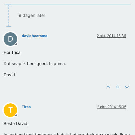
9 dagen later
davidhaarsma
2 okt. 2014 15:36
D
Offline
Hoi Trisa,
Dat snap ik heel goed. Is prima.
David
0
Tirsa
2 okt. 2014 15:05
T
Offline
Beste David,
In verband met tentamens heb ik het erg druk deze week. Ik ga