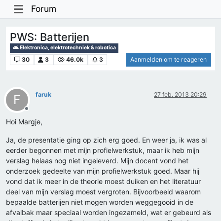
Forum
PWS: Batterijen
Elektronica, elektrotechniek & robotica
30
3
46.0k
3
Aanmelden om te reageren
faruk
27 feb. 2013 20:29
F
Offline
Hoi Margje,
Ja, de presentatie ging op zich erg goed. En weer ja, ik was al
eerder begonnen met mijn profielwerkstuk, maar ik heb mijn
verslag helaas nog niet ingeleverd. Mijn docent vond het
onderzoek gedeelte van mijn profielwerkstuk goed. Maar hij
vond dat ik meer in de theorie moest duiken en het literatuur
deel van mijn verslag moest vergroten. Bijvoorbeeld waarom
bepaalde batterijen niet mogen worden weggegooid in de
afvalbak maar speciaal worden ingezameld, wat er gebeurd als