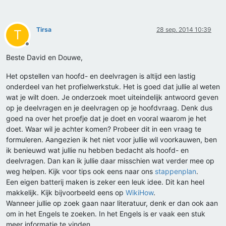
Tirsa
28 sep. 2014 10:39
T
Offline
Beste David en Douwe,
Het opstellen van hoofd- en deelvragen is altijd een lastig
onderdeel van het profielwerkstuk. Het is goed dat jullie al weten
wat je wilt doen. Je onderzoek moet uiteindelijk antwoord geven
op je deelvragen en je deelvragen op je hoofdvraag. Denk dus
goed na over het proefje dat je doet en vooral waarom je het
doet. Waar wil je achter komen? Probeer dit in een vraag te
formuleren. Aangezien ik het niet voor jullie wil voorkauwen, ben
ik benieuwd wat jullie nu hebben bedacht als hoofd- en
deelvragen. Dan kan ik jullie daar misschien wat verder mee op
weg helpen. Kijk voor tips ook eens naar ons
stappenplan
.
Een eigen batterij maken is zeker een leuk idee. Dit kan heel
makkelijk. Kijk bijvoorbeeld eens op
WikiHow
.
Wanneer jullie op zoek gaan naar literatuur, denk er dan ook aan
om in het Engels te zoeken. In het Engels is er vaak een stuk
meer informatie te vinden.