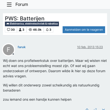
Forum
PWS: Batterijen
Elektronica, elektrotechniek & robotica
30
3
46.0k
3
Aanmelden om te reageren
faruk
10 feb. 2013 15:23
F
Offline
Wij doen ons profielwerkstuk over batterijen. Maar wij wisten niet
echt wat ons probleemstelling moest zijn. Of wat wij gaan
onderzoeken of ontwerpen. Daarom wilde ik hier op deze forum
advies vragen.
Wij willen dit onderwerp zowel scheikundig als natuurkundig
benaderen
zou iemand ons een handje kunnen helpen
-2