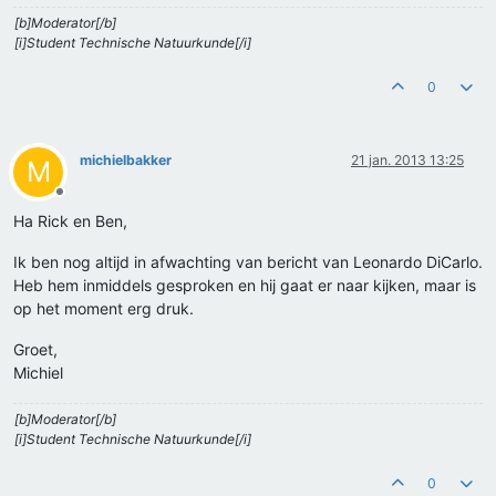
[b]Moderator[/b]
[i]Student Technische Natuurkunde[/i]
0
michielbakker
21 jan. 2013 13:25
M
Offline
Ha Rick en Ben,
Ik ben nog altijd in afwachting van bericht van Leonardo DiCarlo.
Heb hem inmiddels gesproken en hij gaat er naar kijken, maar is
op het moment erg druk.
Groet,
Michiel
[b]Moderator[/b]
[i]Student Technische Natuurkunde[/i]
0