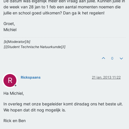
De datum was eigenlijk meer een vraag aan jullie. Kunnen jullie in
de week van 28 jan to 1 feb een aantal momenten noemen die
jullie en school goed uitkomen? Dan ga ik het regelen!
Groet,
Michiel
[b]Moderator[/b]
[i]Student Technische Natuurkunde[/i]
0
Rickspaans
21 jan. 2013 11:22
R
Offline
Ha Michiel,
In overleg met onze begeleider komt dinsdag ons het beste uit.
We hopen dat dit nog mogelijk is.
Rick en Ben