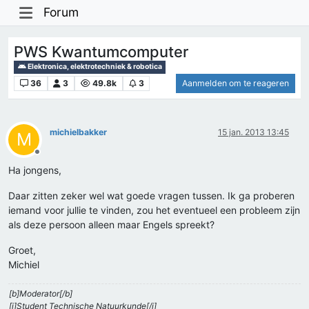
Forum
PWS Kwantumcomputer
Elektronica, elektrotechniek & robotica
36
3
49.8k
3
Aanmelden om te reageren
michielbakker
15 jan. 2013 13:45
M
Offline
Ha jongens,
Daar zitten zeker wel wat goede vragen tussen. Ik ga proberen
iemand voor jullie te vinden, zou het eventueel een probleem zijn
als deze persoon alleen maar Engels spreekt?
Groet,
Michiel
[b]Moderator[/b]
[i]Student Technische Natuurkunde[/i]