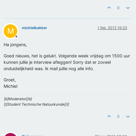
0
michielbakker
1 feb. 2013 16:23
M
Offline
Ha jongens,
Goed nieuws, het is gelukt. Volgende week vrijdag om 1500 uur
kunnen jullie je interview afleggen! Sorry dat er zoveel
onduidelijkheid was. Ik mail jullie nog alle info.
Groet,
Michiel
[b]Moderator[/b]
[i]Student Technische Natuurkunde[/i]
0