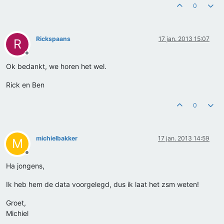
0
Rickspaans
17 jan. 2013 15:07
R
Offline
Ok bedankt, we horen het wel.
Rick en Ben
0
michielbakker
17 jan. 2013 14:59
M
Offline
Ha jongens,
Ik heb hem de data voorgelegd, dus ik laat het zsm weten!
Groet,
Michiel