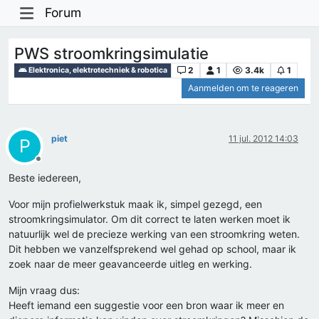
Forum
PWS stroomkringsimulatie
2
1
3.4k
1
Elektronica, elektrotechniek & robotica
Aanmelden om te reageren
piet
11 jul. 2012 14:03
P
Offline
Beste iedereen,
Voor mijn profielwerkstuk maak ik, simpel gezegd, een
stroomkringsimulator. Om dit correct te laten werken moet ik
natuurlijk wel de precieze werking van een stroomkring weten.
Dit hebben we vanzelfsprekend wel gehad op school, maar ik
zoek naar de meer geavanceerde uitleg en werking.
Mijn vraag dus:
Heeft iemand een suggestie voor een bron waar ik meer en