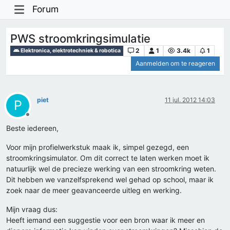
Forum
PWS stroomkringsimulatie
2
1
3.4k
1
Elektronica, elektrotechniek & robotica
Aanmelden om te reageren
piet
11 jul. 2012 14:03
P
Offline
Beste iedereen,
Voor mijn profielwerkstuk maak ik, simpel gezegd, een
stroomkringsimulator. Om dit correct te laten werken moet ik
natuurlijk wel de precieze werking van een stroomkring weten.
Dit hebben we vanzelfsprekend wel gehad op school, maar ik
zoek naar de meer geavanceerde uitleg en werking.
Mijn vraag dus:
Heeft iemand een suggestie voor een bron waar ik meer en