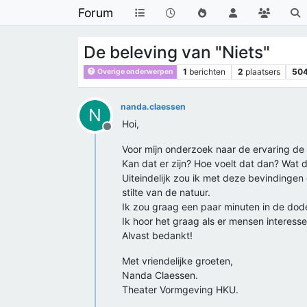
Forum
De beleving van "Niets"
1
berichten
2
plaatsers
50
Overige onderwerpen
nanda.claessen
N
Hoi,
Offline
Voor mijn onderzoek naar de ervaring de 
Kan dat er zijn? Hoe voelt dat dan? Wat 
Uiteindelijk zou ik met deze bevindingen
stilte van de natuur.
Ik zou graag een paar minuten in de dode
Ik hoor het graag als er mensen interes
Alvast bedankt!
Met vriendelijke groeten,
Nanda Claessen.
Theater Vormgeving HKU.