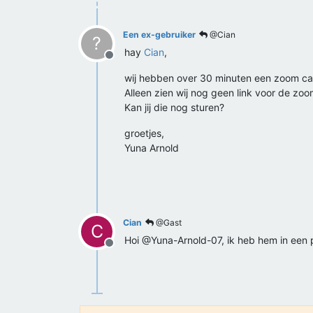
Een ex-gebruiker
@Cian
?
hay
Cian
,
Offline
wij hebben over 30 minuten een zoom cal
Alleen zien wij nog geen link voor de zoom
Kan jij die nog sturen?
groetjes,
Yuna Arnold
Cian
@Gast
C
Hoi @Yuna-Arnold-07, ik heb hem in een pr
Offline