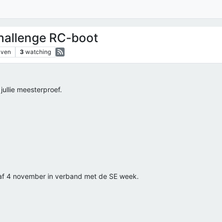
hallenge RC-boot
aven
3
watching
 jullie meesterproef.
naf 4 november in verband met de SE week.