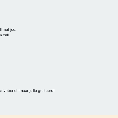
l met jou.
 call.
ivebericht naar jullie gestuurd!