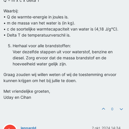
Q = m x c x delta T
Waarbij:
• Q de warmte-energie in joules is.
• m de massa van het water is (in kg).
• c de soortelijke warmtecapaciteit van water is (4,18 J/g°C).
• Delta T de temperatuurverschil is.
Herhaal voor alle brandstoffen:
Voer dezelfde stappen uit voor waterstof, benzine en
diesel. Zorg ervoor dat de massa brandstof en de
hoeveelheid water gelijk zijn.
Graag zouden wij willen weten of wij de toestemming ervoor
kunnen krijgen om het bij jullie te doen.
Met vriendelijke groeten,
Uday en Cihan
0
lennardd
2 okt. 2024 14:34