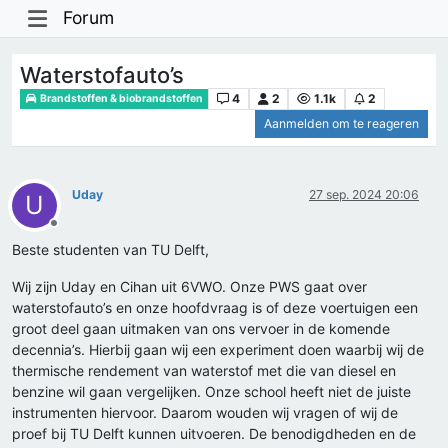
Forum
Waterstofauto’s
4
2
1.1k
2
Brandstoffen & biobrandstoffen
Aanmelden om te reageren
Uday
27 sep. 2024 20:06
U
Offline
Beste studenten van TU Delft,
Wij zijn Uday en Cihan uit 6VWO. Onze PWS gaat over
waterstofauto’s en onze hoofdvraag is of deze voertuigen een
groot deel gaan uitmaken van ons vervoer in de komende
decennia’s. Hierbij gaan wij een experiment doen waarbij wij de
thermische rendement van waterstof met die van diesel en
benzine wil gaan vergelijken. Onze school heeft niet de juiste
instrumenten hiervoor. Daarom wouden wij vragen of wij de
proef bij TU Delft kunnen uitvoeren. De benodigdheden en de