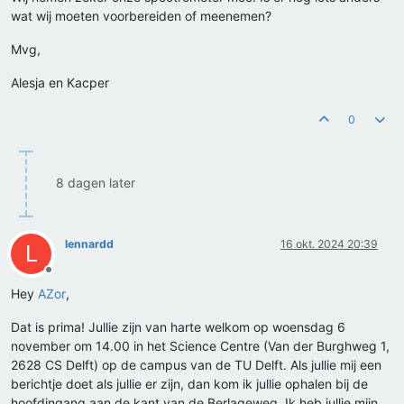
wat wij moeten voorbereiden of meenemen?
Mvg,
Alesja en Kacper
0
8 dagen later
lennardd
16 okt. 2024 20:39
L
Offline
Hey
AZor
,
Dat is prima! Jullie zijn van harte welkom op woensdag 6
november om 14.00 in het Science Centre (Van der Burghweg 1,
2628 CS Delft) op de campus van de TU Delft. Als jullie mij een
berichtje doet als jullie er zijn, dan kom ik jullie ophalen bij de
hoofdingang aan de kant van de Berlageweg. Ik heb jullie mijn