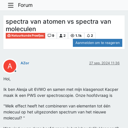
Forum
spectra van atomen vs spectra van
moleculen
9
2
1.1k
2
Natuurkunde Proefjes
Aanmelden om te reageren
AZor
27 sep. 2024 11:36
A
Offline
Hoi,
Ik ben Alesja uit 6VWO en samen met mijn klasgenoot Kacper
maak ik een PWS over spectroscopie. Onze hoofdvraag is
''Welk effect heeft het combineren van elementen tot één
molecuul op het uitgezonden spectrum van het nieuwe
molecuul? ''