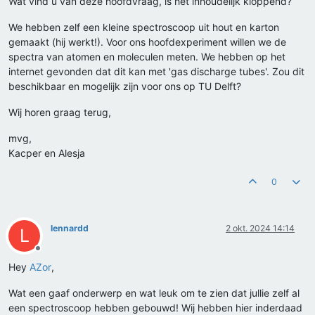
Wat vind u van deze hoofdvraag, is het inhoudelijk kloppend?
We hebben zelf een kleine spectroscoop uit hout en karton
gemaakt (hij werkt!). Voor ons hoofdexperiment willen we de
spectra van atomen en moleculen meten. We hebben op het
internet gevonden dat dit kan met 'gas discharge tubes'. Zou dit
beschikbaar en mogelijk zijn voor ons op TU Delft?
Wij horen graag terug,
mvg,
Kacper en Alesja
0
lennardd
2 okt. 2024 14:14
L
Offline
Hey
AZor
,
Wat een gaaf onderwerp en wat leuk om te zien dat jullie zelf al
een spectroscoop hebben gebouwd! Wij hebben hier inderdaad