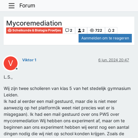
Forum
Mycoremediation
2
2
722
2
Scheikunde & Biologie Proefjes
Aanmelden om te reageren
Viktor 1
6 jun. 2024 20:47
V
Offline
L.S.,
Wij zijn twee scholieren van klas 5 van het stedelijk gymnasium
Leiden.
Ik had al eerder een mail gestuurd, maar die is niet meer
aanwezig op het platform(ik weet niet precies wat er is
misgegaan). Ik had een mail gestuurd over ons PWS over
mycoremediation Wij hebben ons experiment af, maar om te
beginnen aan ons experiment hebben wij eerst nog een aantal
dingen nodig die wij niet op school konden krijgen. Zoals de